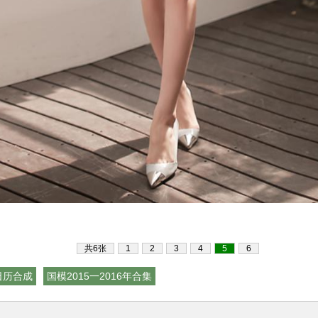
共6张
1
2
3
4
5
6
日历合成
国模2015一2016年合集