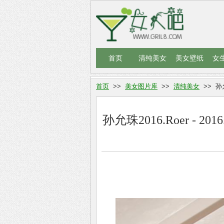
首页
清纯美女
美女壁纸
女
首页
>>
美女图片库
>>
清纯美女
>> 孙允
孙允珠2016.Roer - 2