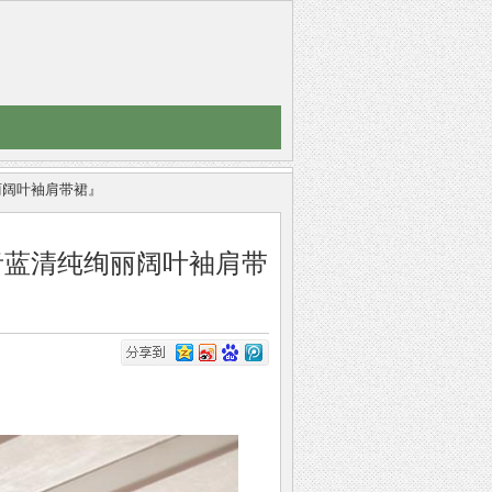
清纯绚丽阔叶袖肩带裙』
oer┇『天青蓝清纯绚丽阔叶袖肩带