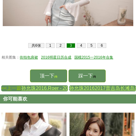
共6张
1
2
3
4
5
6
相关图集：
街拍包肩裙
2016明星日历合成
国模2015一2016年合集
顶一下
踩一下
(0)
(0)
<<上一篇
孙允珠2016.Roer - 2016.04▼SonYounJu▲ 20
孙允珠20162017普吉岛长滩岛旅
你可能喜欢