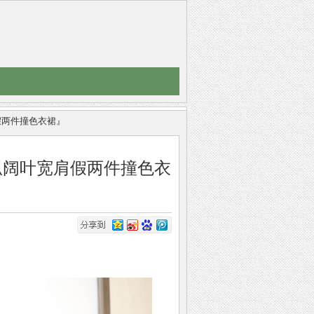
叶宽肩假两件撞色衣裙』
oer┇『圆弧阔叶宽肩假两件撞色衣