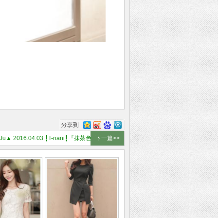
YounJu▲ 2016.04.03 ┇T-nani┇『抹茶色暮春惹眼复古褶皱礼裙』
下一篇>>