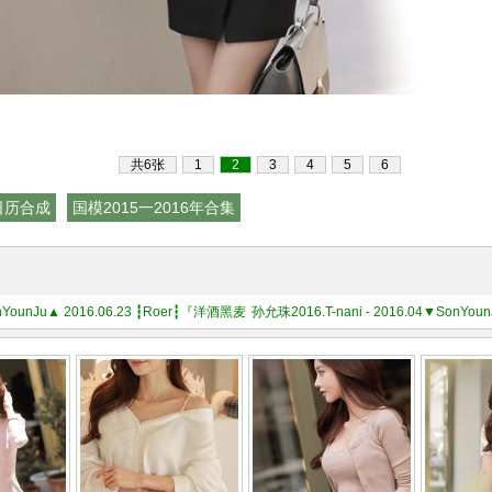
共6张
1
2
3
4
5
6
日历合成
国模2015一2016年合集
▼SonYounJu▲ 2016.06.23 ┇Roer┇『洋酒黑麦色修身紧致网纹衣裙』
孙允珠2016.T-nani - 2016.04▼Son