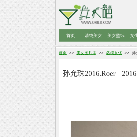
首页
清纯美女
美女壁纸
女
首页
>>
美女图片库
>>
名模女优
>> 孙允
孙允珠2016.Roer - 2