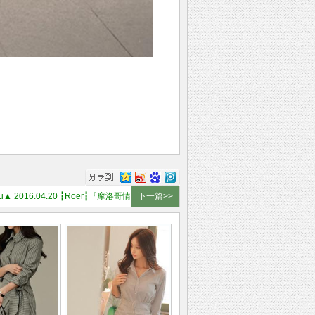
ounJu▲ 2016.04.20 ┇Roer┇『摩洛哥情调竖条翻领西装衬裙』
下一篇>>