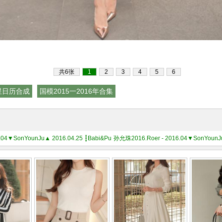
共6张
1
2
3
4
5
6
明星日历合成
国模2015一2016年合集
016.04▼SonYounJu▲ 2016.04.25 ┇Babi&Pumkin┇『花瓣粉色珊瑚褶领带针织衫』
孙允珠2016.Roer - 2016.04▼SonY