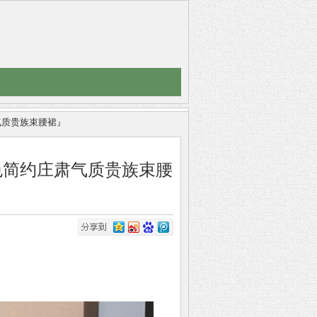
约庄肃气质贵族束腰裙』
oer┇『黑色简约庄肃气质贵族束腰