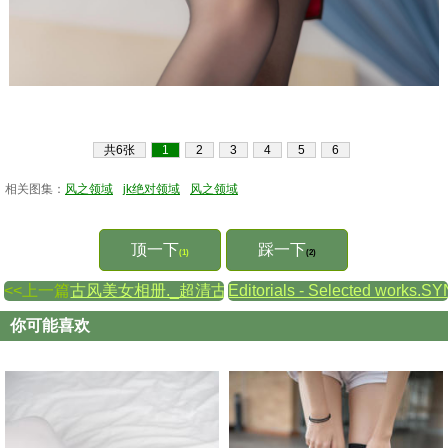
共6张
1
2
3
4
5
6
相关图集：
风之领域
jk绝对领域
风之领域
顶一下
踩一下
(1)
(2)
<<上一篇
古风美女相册._超清古风美女
Editorials - Selected works.S
你可能喜欢