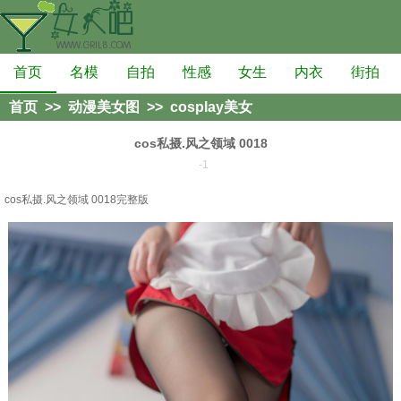
首页
名模
自拍
性感
女生
内衣
街拍
首页
>>
动漫美女图
>>
cosplay美女
cos私摄.风之领域 0018
-1
cos私摄.风之领域 0018完整版