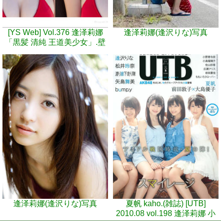
[YS Web] Vol.376 逢泽莉娜
逢泽莉娜(逢沢りな)写真
「黒髪 清純 王道美少女」.壁
纸
逢泽莉娜(逢沢りな)写真
夏帆 kaho.(雑誌) [UTB]
2010.08 vol.198 逢泽莉娜 小