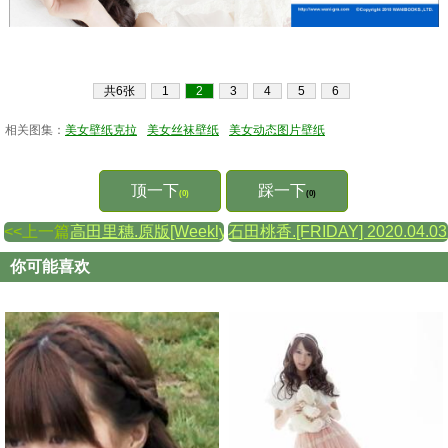
共6张
1
2
3
4
5
6
相关图集：
美女壁纸克拉
美女丝袜壁纸
美女动态图片壁纸
顶一下
踩一下
(0)
(0)
<<上一篇
高田里穗.原版[Weekly Young Jump] 2011年No.
石田桃香.[FRIDAY] 2020.0
你可能喜欢