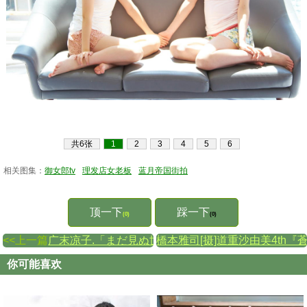
共6张
1
2
3
4
5
6
相关图集：
御女郎tv
理发店女老板
蓝月帝国街拍
顶一下
踩一下
(0)
(0)
<<上一篇
广末凉子.「まだ見ぬ世界への扉を押し開ける」
橋本雅司[摄]道重沙由美4th『
你可能喜欢