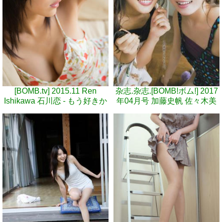
[BOMB.tv] 2015.11 Ren
杂志.杂志.[BOMB!ボム!] 2017
Ishikawa 石川恋 - もう好きか
年04月号 加藤史帆 佐々木美
もしれない。 GRAVURE
铃 齊藤京子 寺田蘭世 田口爱
Channel [49.3MB]photo
佳 菅井友香 守屋茜