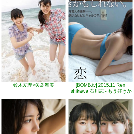
铃木爱理×矢岛舞美
[BOMB.tv] 2015.11 Ren
Ishikawa 石川恋 - もう好きか
もしれない。 GRAVURE
Channel [49.3MB]